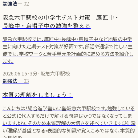
勉強法
—
02
阪急六甲駅校の中学生テスト対策｜鷹匠中・
長峰中・烏帽子中の勉強を整える
阪急六甲駅校では、鷹匠中・長峰中・烏帽子中など地域の中学
生に向けた定期テスト対策が好評です。部活や通学で忙しい生
徒でも、学校ワークと苦手単元を計画的に進める方法を紹介し
ます。
2026.06.15
·
3分
·
阪急六甲駅校
勉強法
—
03
本質の理解をしましょう！
こんにちは！総合進学塾いい塾阪急六甲駅校です。勉強している
と公式に代入するだけで解ける問題ばかりではなくなってしま
いますよね。そのため本質理解の大切さを述べていきます◎1.深
い理解が基盤となる•表面的な知識や覚えこみではなく、本質的
な理解を