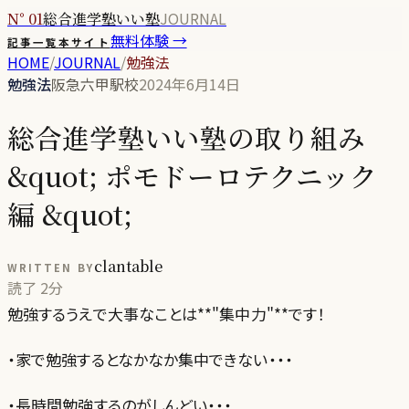
JOURNAL
N° 01
総合進学塾いい塾
無料体験 →
記事一覧
本サイト
HOME
/
JOURNAL
/
勉強法
勉強法
阪急六甲駅校
2024年6月14日
総合進学塾いい塾の取り組み
&quot; ポモドーロテクニック
編 &quot;
clantable
WRITTEN BY
読了
2分
勉強するうえで大事なことは**"集中力"**です！
・家で勉強するとなかなか集中できない・・・
・長時間勉強するのがしんどい・・・