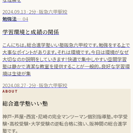
2024.09.13
·
2分
·
阪急六甲駅校
勉強法
—
04
学習環境と成績の関係
こんにちは。総合進学塾いい塾阪急六甲校です。勉強をする上で
大事なポイントがあります。それは環境です。今日は環境がなぜ
大切なのか説明をしていきます！快適で集中しやすい空間学習
塾は静かで清潔な教室を提供することが一般的。良好な学習環
境は生徒が集
2024.08.27
·
2分
·
阪急六甲駅校
ABOUT
総合進学塾いい塾
神戸・芦屋・西宮・尼崎の完全マンツーマン個別指導塾。中学受
験・高校受験・大学受験の逆転合格に強い、阪神間の総合進学
塾です。