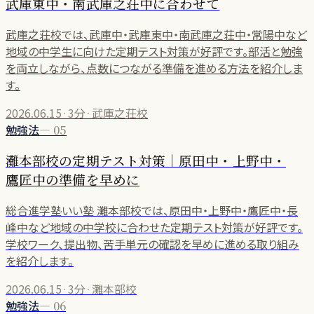
武庫東中・南武庫之荘中に合わせて
武庫之荘校では、武庫中・武庫東中・南武庫之荘中・常陽中など
地域の中学生に向けた定期テスト対策が好評です。部活と勉強
を両立しながら、点数につながる準備を進める方法を紹介しま
す。
2026.06.15
·
3分
·
武庫之荘校
勉強法
—
05
灘本部校の定期テスト対策｜原田中・上野中・
鷹匠中の準備を早めに
総合進学塾いい塾 灘本部校では、原田中・上野中・鷹匠中・長
峰中など地域の中学校に合わせた定期テスト対策が好評です。
学校ワーク、提出物、苦手単元の確認を早めに進める取り組み
を紹介します。
2026.06.15
·
3分
·
灘本部校
勉強法
—
06