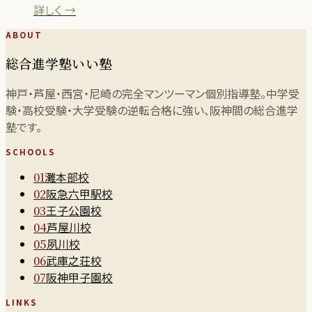
詳しく →
ABOUT
総合進学塾いい塾
神戸・芦屋・西宮・尼崎の完全マンツーマン個別指導塾。中学受
験・高校受験・大学受験の逆転合格に強い、阪神間の総合進学
塾です。
SCHOOLS
灘本部校
01
阪急六甲駅校
02
王子公園校
03
芦屋川校
04
夙川校
05
武庫之荘校
06
阪神甲子園校
07
LINKS