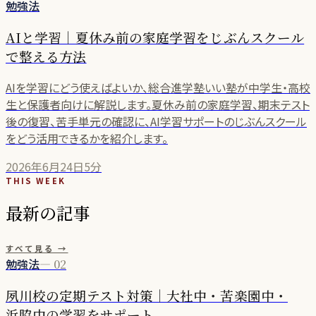
勉強法
AIと学習｜夏休み前の家庭学習をじぶんスクール
で整える方法
AIを学習にどう使えばよいか、総合進学塾いい塾が中学生・高校
生と保護者向けに解説します。夏休み前の家庭学習、期末テスト
後の復習、苦手単元の確認に、AI学習サポートのじぶんスクール
をどう活用できるかを紹介します。
2026年6月24日
5分
THIS WEEK
最新の記事
すべて見る →
勉強法
—
02
夙川校の定期テスト対策｜大社中・苦楽園中・
浜脇中の学習をサポート