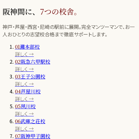
阪神間に、
7
つの校舎。
神戸・芦屋・西宮・尼崎の駅前に展開。完全マンツーマンで、お一
人おひとりの志望校合格まで徹底サポートします。
01
灘本部校
詳しく →
02
阪急六甲駅校
詳しく →
03
王子公園校
詳しく →
04
芦屋川校
詳しく →
05
夙川校
詳しく →
06
武庫之荘校
詳しく →
07
阪神甲子園校