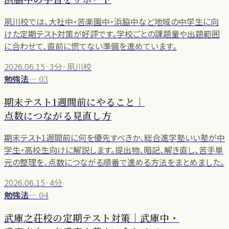
夙川校では、大社中・苦楽園中・浜脇中など地域の中学生に向
けた定期テスト対策が好評です。学校ごとの課題量や出題範囲
に合わせて、直前に慌てない準備を進めています。
2026.06.15
·
3分
·
夙川校
勉強法
—
03
期末テスト1週間前にやること｜
点数につながる見直し方
期末テスト1週間前に何を優先すべきか、総合進学塾いい塾が中
学生・高校生向けに解説します。提出物、暗記、解き直し、苦手単
元の整理を、点数につながる順番で進める方法をまとめました。
2026.06.15
·
4分
勉強法
—
04
武庫之荘校の定期テスト対策｜武庫中・