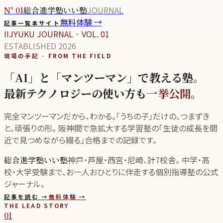
JOURNAL
N° 01
総合進学塾いい塾
無料体験 →
記事一覧
本サイト
IIJYUKU JOURNAL · VOL. 01
ESTABLISHED 2026
現場の手記 · FROM THE FIELD
「AI」と「マンツーマン」で教える塾。
最新テクノロジーの使い方も
一挙公開
。
完全マンツーマンだから、わかる。「うちの子」だけの、つまずき
と、頑張りの形。 阪神間で急拡大する学習塾の「生徒の成長を間
近で見つめながら綴る」合格までの記録です。
神戸・芦屋・西宮・尼崎、計
7
校舎。 中学・高
総合進学塾いい塾
校・大学受験まで、お一人おひとりに伴走する個別指導塾の公式
ジャーナル。
記事を読む
→
無料体験
→
THE LEAD STORY
01