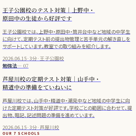
王子公園校のテスト対策｜上野中・
原田中の生徒から好評です
王子公園校では、上野中・原田中・筒井台中など地域の中学生
に向けて、定期テスト前の提出物管理と苦手単元の解き直しを
サポートしています。教室での取り組みを紹介します。
2026.06.15
·
3分
·
王子公園校
勉強法
—
07
芦屋川校の定期テスト対策｜山手中・
精道中の準備をていねいに
芦屋川校では、山手中・精道中・潮見中など地域の中学生に向
けた定期テスト対策が好評です。学校ごとの範囲に合わせて、提
出物、暗記、記述問題の準備を進めています。
2026.06.15
·
3分
·
芦屋川校
OUR
7
SCHOOLS