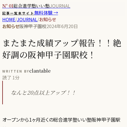
JOURNAL
N° 01
総合進学塾いい塾
無料体験 →
記事一覧
本サイト
HOME
/
JOURNAL
/
お知らせ
お知らせ
阪神甲子園校
2024年6月20日
またまた成績アップ報告！！絶
好調の阪神甲子園駅校！
clantable
WRITTEN BY
読了
1分
なんと20点以上アップ！！
オープンから1ヶ月近くの総合進学塾いい塾阪神甲子園駅