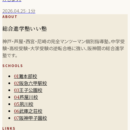
2026.04.25
·
1分
ABOUT
総合進学塾いい塾
神戸・芦屋・西宮・尼崎の完全マンツーマン個別指導塾。中学受
験・高校受験・大学受験の逆転合格に強い、阪神間の総合進学
塾です。
SCHOOLS
灘本部校
01
阪急六甲駅校
02
王子公園校
03
芦屋川校
04
夙川校
05
武庫之荘校
06
阪神甲子園校
07
LINKS