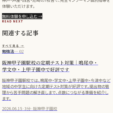
神戸・芦屋・西宮・尼崎の
7
校舎で、完全マンツーマン個別指導を
体験いただけます。
無料体験を申し込む
→
READ NEXT
関連する記事
すべて見る →
勉強法
—
02
阪神甲子園駅校の定期テスト対策｜鳴尾中・
学文中・上甲子園中で好評です
阪神甲子園駅校では、鳴尾中・学文中・上甲子園中・今津中など
地域の中学生に向けた定期テスト対策が好評です。提出物の管
理から苦手問題の解き直しまで、点数につながる準備を紹介し
ます。
2026.06.15
·
3分
·
阪神甲子園校