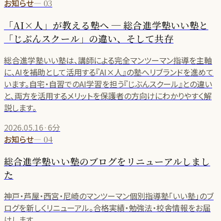
お知らせ
—
03
「AI×人」が教える塾へ ─ 総合進学塾いい塾と
「じぶんスクール」の違い、そして共存
総合進学塾いい塾は、講師による完全マンツーマン指導を主軸
に、AIを補助として活用する『AI×人』の塾へリブランドを進めて
います。自宅・自習でのAI学習を担う『じぶんスクール』との違い
と、両方を活用するメリットを保護者の方向けにわかりやすく解
説します。
2026.05.16
·
6分
お知らせ
—
04
総合進学塾いい塾のブログをリニューアルしまし
た
神戸・芦屋・西宮・尼崎のマンツーマン個別指導塾「いい塾」のブ
ログを新しくリニューアル。合格実績・勉強法・校舎情報をお届
けします。