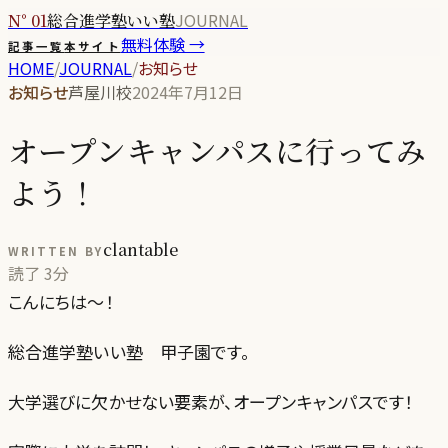
JOURNAL
N° 01
総合進学塾いい塾
無料体験 →
記事一覧
本サイト
HOME
/
JOURNAL
/
お知らせ
お知らせ
芦屋川校
2024年7月12日
オープンキャンパスに行ってみ
よう！
clantable
WRITTEN BY
読了
3分
こんにちは〜！
総合進学塾いい塾 甲子園です。
大学選びに欠かせない要素が、オープンキャンパスです！