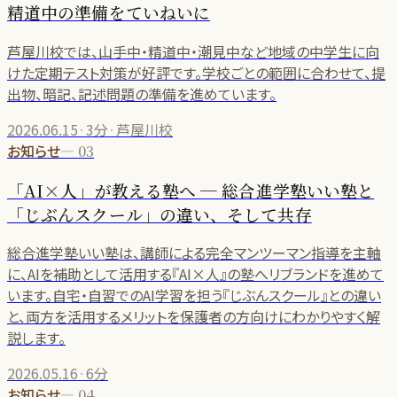
精道中の準備をていねいに
芦屋川校では、山手中・精道中・潮見中など地域の中学生に向
けた定期テスト対策が好評です。学校ごとの範囲に合わせて、提
出物、暗記、記述問題の準備を進めています。
2026.06.15
·
3分
·
芦屋川校
お知らせ
—
03
「AI×人」が教える塾へ ─ 総合進学塾いい塾と
「じぶんスクール」の違い、そして共存
総合進学塾いい塾は、講師による完全マンツーマン指導を主軸
に、AIを補助として活用する『AI×人』の塾へリブランドを進めて
います。自宅・自習でのAI学習を担う『じぶんスクール』との違い
と、両方を活用するメリットを保護者の方向けにわかりやすく解
説します。
2026.05.16
·
6分
お知らせ
—
04