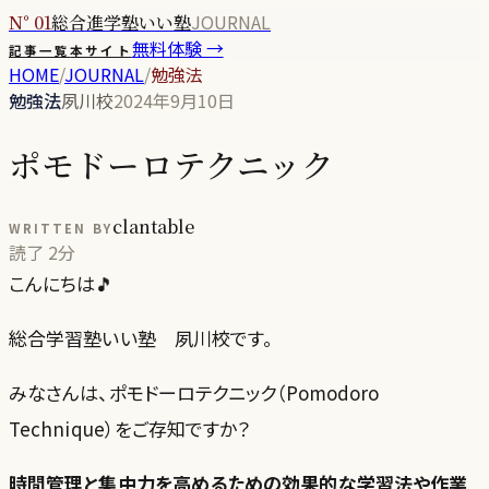
JOURNAL
N° 01
総合進学塾いい塾
無料体験 →
記事一覧
本サイト
HOME
/
JOURNAL
/
勉強法
勉強法
夙川校
2024年9月10日
ポモドーロテクニック
clantable
WRITTEN BY
読了
2分
こんにちは🎵
総合学習塾いい塾 夙川校です。
みなさんは、ポモドーロテクニック（Pomodoro
Technique）をご存知ですか？
時間管理と集中力を高めるための効果的な学習法や作業