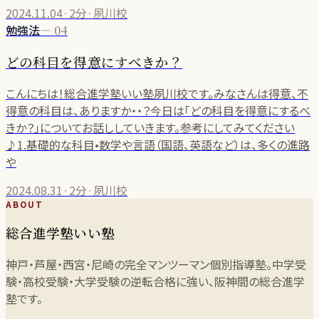
2024.11.04
·
2分
·
夙川校
勉強法
—
04
どの科目を得意にすべきか？
こんにちは！総合進学塾いい塾夙川校です。みなさんは得意、不
得意の科目は、ありますか・・？今日は「どの科目を得意にするべ
きか？」についてお話ししていきます。参考にしてみてください
♪1.基礎的な科目•数学や言語（国語、英語など）は、多くの進路
や
2024.08.31
·
2分
·
夙川校
ABOUT
総合進学塾いい塾
神戸・芦屋・西宮・尼崎の完全マンツーマン個別指導塾。中学受
験・高校受験・大学受験の逆転合格に強い、阪神間の総合進学
塾です。