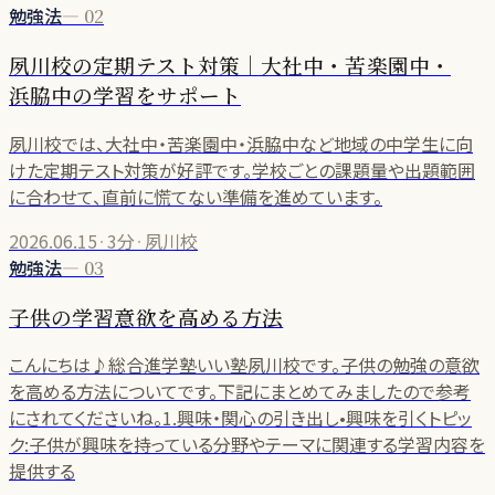
勉強法
—
02
夙川校の定期テスト対策｜大社中・苦楽園中・
浜脇中の学習をサポート
夙川校では、大社中・苦楽園中・浜脇中など地域の中学生に向
けた定期テスト対策が好評です。学校ごとの課題量や出題範囲
に合わせて、直前に慌てない準備を進めています。
2026.06.15
·
3分
·
夙川校
勉強法
—
03
子供の学習意欲を高める方法
こんにちは♪総合進学塾いい塾夙川校です。子供の勉強の意欲
を高める方法についてです。下記にまとめてみましたので参考
にされてくださいね。1.興味・関心の引き出し•興味を引くトピッ
ク:子供が興味を持っている分野やテーマに関連する学習内容を
提供する