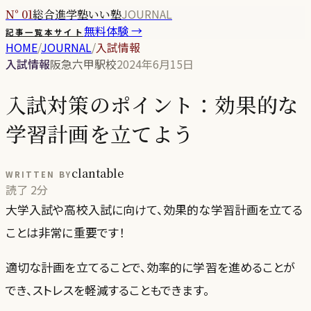
JOURNAL
N° 01
総合進学塾いい塾
無料体験 →
記事一覧
本サイト
HOME
/
JOURNAL
/
入試情報
入試情報
阪急六甲駅校
2024年6月15日
入試対策のポイント：効果的な
学習計画を立てよう
clantable
WRITTEN BY
読了
2分
大学入試や高校入試に向けて、効果的な学習計画を立てる
ことは非常に重要です！
適切な計画を立てることで、効率的に学習を進めることが
でき、ストレスを軽減することもできます。