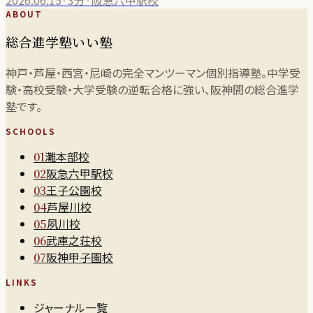
ABOUT
総合進学塾いい塾
神戸・芦屋・西宮・尼崎の完全マンツーマン個別指導塾。中学受
験・高校受験・大学受験の逆転合格に強い、阪神間の総合進学
塾です。
SCHOOLS
灘本部校
01
阪急六甲駅校
02
王子公園校
03
芦屋川校
04
夙川校
05
武庫之荘校
06
阪神甲子園校
07
LINKS
ジャーナル一覧