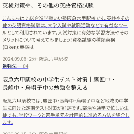
英検対策や、その他の英語資格試験
こんにちは♪総合進学塾いい塾阪急六甲駅校です。英検やその
他の英語資格試験は、大学入試や就職活動などで有益なツー
ルとして利用されています。入試対策に有効な学習方法やその
メリットについて考えてみましょう！資格試験の種類英検
(Eiken):英検は
2024.09.06
·
2分
·
阪急六甲駅校
勉強法
—
04
阪急六甲駅校の中学生テスト対策｜鷹匠中・
長峰中・烏帽子中の勉強を整える
阪急六甲駅校では、鷹匠中・長峰中・烏帽子中など地域の中学
生に向けた定期テスト対策が好評です。部活や通学で忙しい生
徒でも、学校ワークと苦手単元を計画的に進める方法を紹介し
ます。
2026.06.15
·
3分
·
阪急六甲駅校