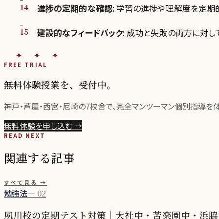
進捗の定期的な確認
: 学習の進捗や理解度を定期
建設的なフィードバック
: 成功と失敗の両方に対し
✦✦✦
FREE TRIAL
無料体験授業を、受付中。
神戸・芦屋・西宮・尼崎の
7
校舎で、完全マンツーマン個別指導を
無料体験を申し込む
→
READ NEXT
関連する記事
すべて見る →
勉強法
—
02
夙川校の定期テスト対策｜大社中・苦楽園中・浜脇