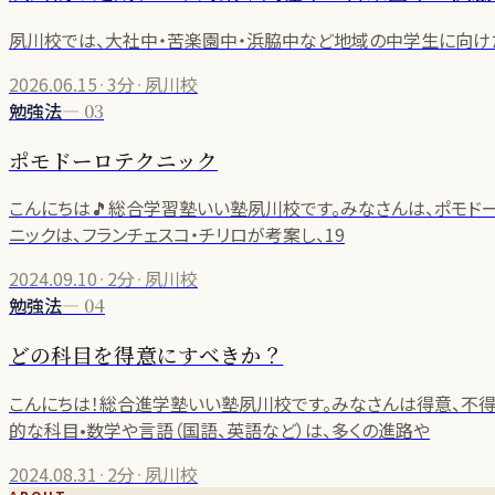
夙川校では、大社中・苦楽園中・浜脇中など地域の中学生に向け
2026.06.15
·
3分
·
夙川校
勉強法
—
03
ポモドーロテクニック
こんにちは🎵総合学習塾いい塾夙川校です。みなさんは、ポモドーロ
ニックは、フランチェスコ・チリロが考案し、19
2024.09.10
·
2分
·
夙川校
勉強法
—
04
どの科目を得意にすべきか？
こんにちは！総合進学塾いい塾夙川校です。みなさんは得意、不得意
的な科目•数学や言語（国語、英語など）は、多くの進路や
2024.08.31
·
2分
·
夙川校