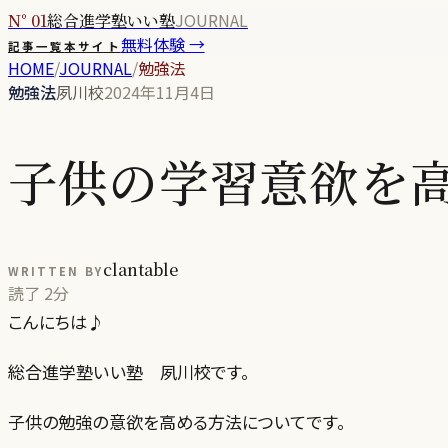
JOURNAL
N° 01
総合進学塾いい塾
無料体験 →
記事一覧
本サイト
HOME
/
JOURNAL
/
勉強法
勉強法
夙川校
2024年11月4日
子供の学習意欲を
clantable
WRITTEN BY
読了
2分
こんにちは♪
総合進学塾いい塾 夙川校です。
子供の勉強の意欲を高める方法についてです。