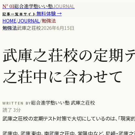
JOURNAL
N° 01
総合進学塾いい塾
無料体験 →
記事一覧
本サイト
HOME
/
JOURNAL
/
勉強法
勉強法
武庫之荘校
2026年6月15日
武庫之荘校の定期
之荘中に合わせて
総合進学塾いい塾 武庫之荘校
WRITTEN BY
読了
3分
武庫之荘校の定期テスト対策で大切にしているのは、「現実的
武庫中、武庫東中、南武庫之荘中、常陽中など、尼崎・武庫