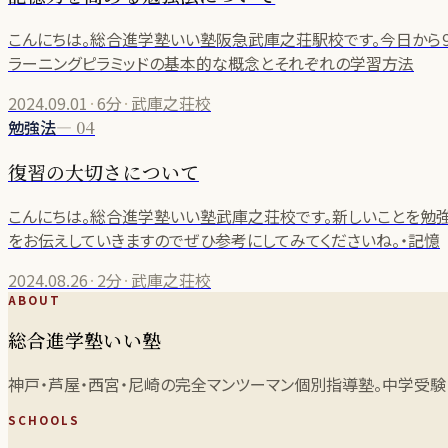
こんにちは。総合進学塾いい塾阪急武庫之荘駅校です。今日から９
ラーニングピラミッドの基本的な概念とそれぞれの学習方法
2024.09.01
·
6分
·
武庫之荘校
勉強法
—
04
復習の大切さについて
こんにちは。総合進学塾いい塾武庫之荘校です。新しいことを勉強
をお伝えしていきますのでぜひ参考にしてみてくださいね。・記憶
2024.08.26
·
2分
·
武庫之荘校
ABOUT
総合進学塾いい塾
神戸・芦屋・西宮・尼崎の完全マンツーマン個別指導塾。中学受験
SCHOOLS