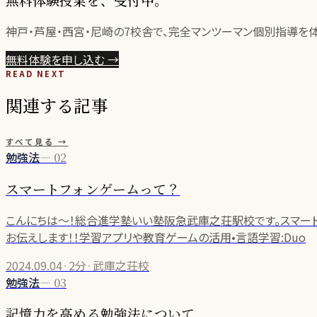
神戸・芦屋・西宮・尼崎の
7
校舎で、完全マンツーマン個別指導を
無料体験を申し込む
→
READ NEXT
関連する記事
すべて見る →
勉強法
—
02
スマートフォンゲームって？
こんにちは〜！総合進学塾いい塾阪急武庫之荘駅校です。スマー
お伝えします！！学習アプリや教育ゲームの活用•言語学習:Duo
2024.09.04
·
2分
·
武庫之荘校
勉強法
—
03
記憶力を高める勉強法について