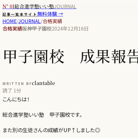
JOURNAL
N° 01
総合進学塾いい塾
無料体験 →
記事一覧
本サイト
HOME
/
JOURNAL
/
合格実績
合格実績
阪神甲子園校
2024年12月16日
甲子園校 成果報
clantable
WRITTEN BY
読了
1分
こんにちは！
総合進学塾いい塾 甲子園校です。
また別の生徒さんの成績がUP↑しました◎