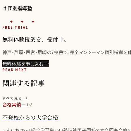
♯個別指導塾
✦✦✦
FREE TRIAL
無料体験授業を、受付中。
神戸・芦屋・西宮・尼崎の
7
校舎で、完全マンツーマン個別指導を
無料体験を申し込む
→
READ NEXT
関連する記事
すべて見る →
合格実績
—
02
不登校からの大学合格
こんにちは〜！総合学習塾いい塾阪神甲子園校です今回も合格の