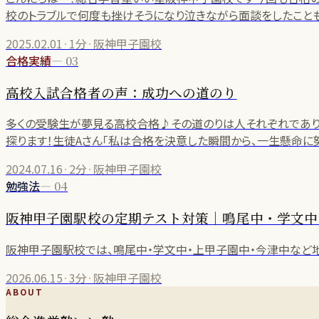
校のトラブルで何度も挫けそうになり泣きながら面談をしたことも
2025.02.01
·
1分
·
阪神甲子園校
合格実績
—
03
高校入試合格者の声：成功への道のり
多くの受験生が夢見る高校合格♪その道のりは人それぞれであり
探ります！生徒Aさん「私は合格を決意した瞬間から、一生懸命に
2024.07.16
·
2分
·
阪神甲子園校
勉強法
—
04
阪神甲子園駅校の定期テスト対策｜鳴尾中・学文中
阪神甲子園駅校では、鳴尾中・学文中・上甲子園中・今津中など
2026.06.15
·
3分
·
阪神甲子園校
ABOUT