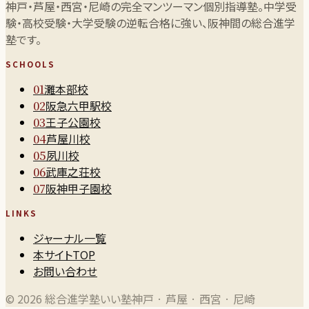
神戸・芦屋・西宮・尼崎の完全マンツーマン個別指導塾。中学受
験・高校受験・大学受験の逆転合格に強い、阪神間の総合進学
塾です。
SCHOOLS
灘本部校
01
阪急六甲駅校
02
王子公園校
03
芦屋川校
04
夙川校
05
武庫之荘校
06
阪神甲子園校
07
LINKS
ジャーナル一覧
本サイトTOP
お問い合わせ
©
2026
総合進学塾いい塾
神戸 · 芦屋 · 西宮 · 尼崎