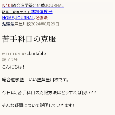
JOURNAL
N° 01
総合進学塾いい塾
無料体験 →
記事一覧
本サイト
HOME
/
JOURNAL
/
勉強法
勉強法
芦屋川校
2024年8月29日
苦手科目の克服
clantable
WRITTEN BY
読了
2分
こんにちは！
総合進学塾 いい塾芦屋川校です。
今日は、苦手科目の克服方法はどうすれば良い？？
そんな疑問について説明していきます！