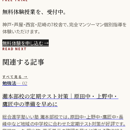
無料体験授業を、受付中。
神戸・芦屋・西宮・尼崎の
7
校舎で、完全マンツーマン個別指導を
体験いただけます。
無料体験を申し込む
→
READ NEXT
関連する記事
すべて見る →
勉強法
—
02
灘本部校の定期テスト対策｜原田中・上野中・
鷹匠中の準備を早めに
総合進学塾いい塾 灘本部校では、原田中・上野中・鷹匠中・長
峰中など地域の中学校に合わせた定期テスト対策が好評です。