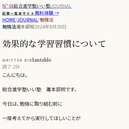
JOURNAL
N° 01
総合進学塾いい塾
無料体験 →
記事一覧
本サイト
HOME
/
JOURNAL
/
勉強法
勉強法
灘本部校
2024年8月28日
効果的な学習習慣について
clantable
WRITTEN BY
読了
2分
こんにちは。
総合進学塾いい塾 灘本部校です。
今日は、勉強に取り組む前に
一度考えてから実行してほしいことが