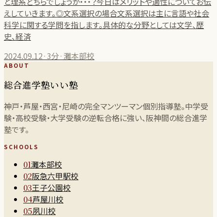
と理系どちらでしょうか・・・？今日はメリットや適性についてお伝
えしていきます。◎文系選択の場合文系選択は主に言語や社会
科学に関する学問を指します。具体的な分野としては文学、歴
史、経済
2024.09.12
·
3分
·
灘本部校
ABOUT
総合進学塾いい塾
神戸・芦屋・西宮・尼崎の完全マンツーマン個別指導塾。中学受
験・高校受験・大学受験の逆転合格に強い、阪神間の総合進学
塾です。
SCHOOLS
灘本部校
01
阪急六甲駅校
02
王子公園校
03
芦屋川校
04
夙川校
05