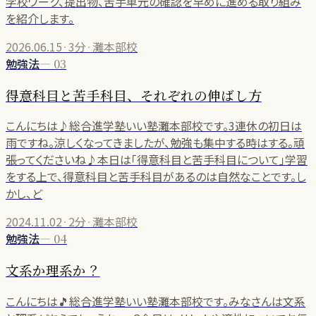
学校ワーク、提出物、苦手単元の確認を早めに進める取り組み
を紹介します。
2026.06.15
·
3分
·
灘本部校
勉強法
—
03
得意科目と苦手科目、それぞれの伸ばし方
こんにちは♪総合進学塾いい塾灘本部校です。3連休の初日は
雨ですね。涼しくなってきましたが、勉強も集中する時はする。頑
張ってくださいね♪本日は「得意科目と苦手科目について」学習
をする上で、得意科目と苦手科目があるのは自然なことです。し
かし、ど
2024.11.02
·
2分
·
灘本部校
勉強法
—
04
文系か理系か？
こんにちは🎵総合進学塾いい塾灘本部校です。みなさんは文系