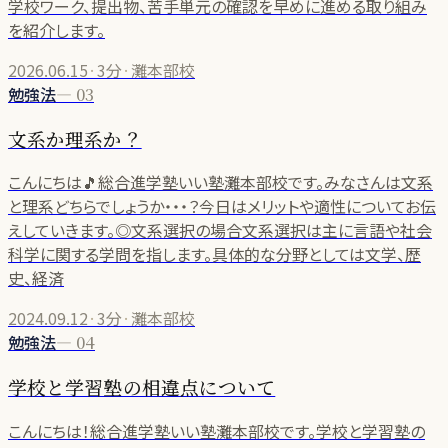
学校ワーク、提出物、苦手単元の確認を早めに進める取り組み
を紹介します。
2026.06.15
·
3分
·
灘本部校
勉強法
—
03
文系か理系か？
こんにちは🎵総合進学塾いい塾灘本部校です。みなさんは文系
と理系どちらでしょうか・・・？今日はメリットや適性についてお伝
えしていきます。◎文系選択の場合文系選択は主に言語や社会
科学に関する学問を指します。具体的な分野としては文学、歴
史、経済
2024.09.12
·
3分
·
灘本部校
勉強法
—
04
学校と学習塾の相違点について
こんにちは！総合進学塾いい塾灘本部校です。学校と学習塾の