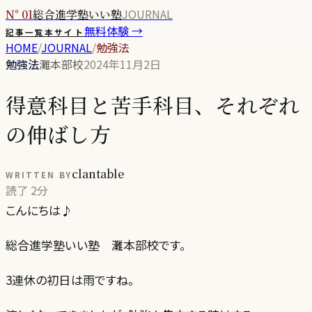
JOURNAL
N° 01
総合進学塾いい塾
無料体験 →
記事一覧
本サイト
HOME
/
JOURNAL
/
勉強法
勉強法
灘本部校
2024年11月2日
得意科目と苦手科目、それぞれ
の伸ばし方
clantable
WRITTEN BY
読了
2分
こんにちは♪
総合進学塾いい塾 灘本部校です。
3連休の初日は雨ですね。