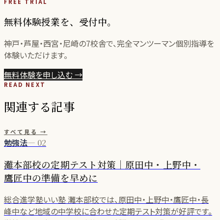
FREE TRIAL
無料体験授業を、受付中。
神戸・芦屋・西宮・尼崎の
7
校舎で、完全マンツーマン個別指導を
体験いただけます。
無料体験を申し込む
→
READ NEXT
関連する記事
すべて見る →
勉強法
—
02
灘本部校の定期テスト対策｜原田中・上野中・
鷹匠中の準備を早めに
総合進学塾いい塾 灘本部校では、原田中・上野中・鷹匠中・長
峰中など地域の中学校に合わせた定期テスト対策が好評です。