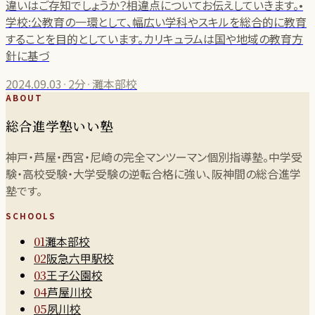
違いはご存知でしょうか？相違点についてお伝えしていきます。•
学校:公教育の一環として、幅広い学科やスキルを総合的に教育
することを目的としています。カリキュラムは国や地域の教育方
針に基づ
2024.09.03
·
2分
·
灘本部校
ABOUT
総合進学塾いい塾
神戸・芦屋・西宮・尼崎の完全マンツーマン個別指導塾。中学受
験・高校受験・大学受験の逆転合格に強い、阪神間の総合進学
塾です。
SCHOOLS
灘本部校
01
阪急六甲駅校
02
王子公園校
03
芦屋川校
04
夙川校
05